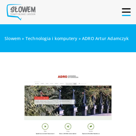
Slowem
»
Technologia i komputery
»
ADRO Artur Adamczyk