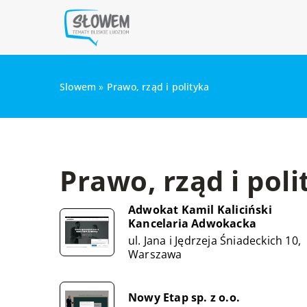
Slowem
»
Prawo, rząd i polityka
Prawo, rząd i poli
Adwokat Kamil Kaliciński
Kancelaria Adwokacka
ul. Jana i Jędrzeja Śniadeckich 10,
Warszawa
Nowy Etap sp. z o.o.