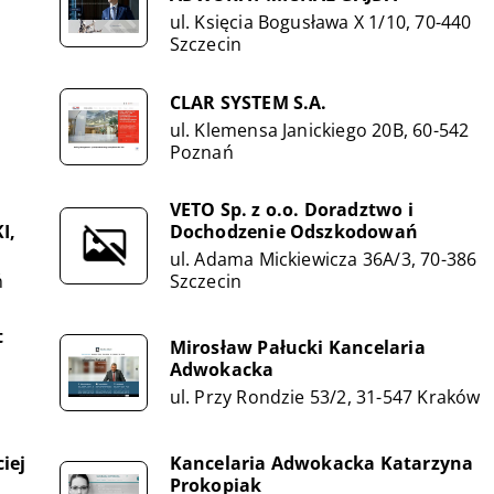
ul. Księcia Bogusława X 1/10, 70-440
Szczecin
CLAR SYSTEM S.A.
ul. Klemensa Janickiego 20B, 60-542
Poznań
VETO Sp. z o.o. Doradztwo i
I,
Dochodzenie Odszkodowań
ul. Adama Mickiewicza 36A/3, 70-386
ń
Szczecin
t
Mirosław Pałucki Kancelaria
Adwokacka
ul. Przy Rondzie 53/2, 31-547 Kraków
iej
Kancelaria Adwokacka Katarzyna
Prokopiak