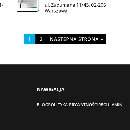
1-
ul. Zadumana 11/43, 02-206
Warszawa
1
2
NASTĘPNA STRONA »
NAWIGACJA
BLOG
POLITYKA PRYWATNOŚCI
REGULAMIN