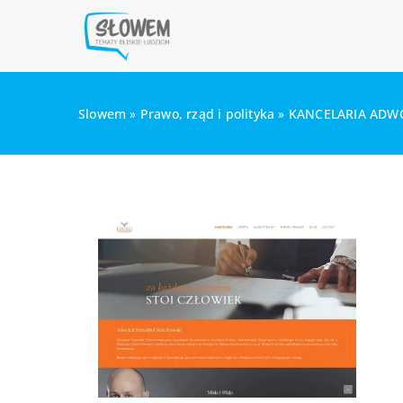
Slowem
»
Prawo, rząd i polityka
»
KANCELARIA ADW