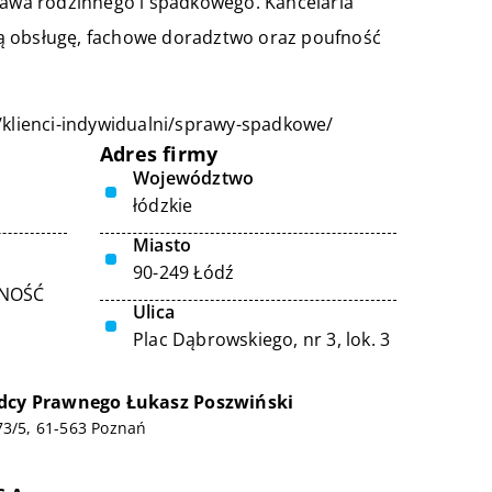
prawa rodzinnego i spadkowego. Kancelaria
ą obsługę, fachowe doradztwo oraz poufność
pl/klienci-indywidualni/sprawy-spadkowe/
Adres firmy
Województwo
łódzkie
Miasto
90-249 Łódź
LNOŚĆ
Ulica
Plac Dąbrowskiego, nr 3, lok. 3
dcy Prawnego Łukasz Poszwiński
73/5, 61-563 Poznań