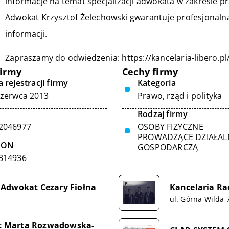
informacje na temat specjalizacji adwokata w zakresie 
Adwokat Krzysztof Żelechowski gwarantuje profesjonaln
informacji.
Zapraszamy do odwiedzenia:
https://kancelaria-libero.
firmy
Cechy firmy
 rejestracji firmy
Kategoria
czerwca 2013
Prawo, rząd i polityka
Rodzaj firmy
2046977
OSOBY FIZYCZNE
PROWADZĄCE DZIAŁA
GON
GOSPODARCZĄ
314936
 Adwokat Cezary Fiołna
Kancelaria Ra
ul. Górna Wilda 
t Marta Rozwadowska-