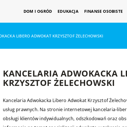
DOM I OGRÓD
EDUKACJA
FINANSE OSOBISTE
OKACKA LIBERO ADWOKAT KRZYSZTOF ŻELECHOWSKI
KANCELARIA ADWOKACKA L
KRZYSZTOF ŻELECHOWSKI
Kancelaria Adwokacka Libero Adwokat Krzysztof Żelechows
usług prawnych. Na stronie internetowej kancelaria-libe
obsługi klientów indywidualnych, odszkodowań oraz obsł