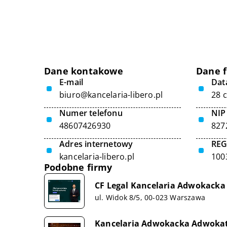
Dane kontakowe
Dane 
E-mail
Data
biuro@kancelaria-libero.pl
28 
Numer telefonu
NIP
48607426930
827
Adres internetowy
RE
kancelaria-libero.pl
100
Podobne firmy
CF Legal Kancelaria Adwokacka
ul. Widok 8/5, 00-023 Warszawa
Kancelaria Adwokacka Adwoka