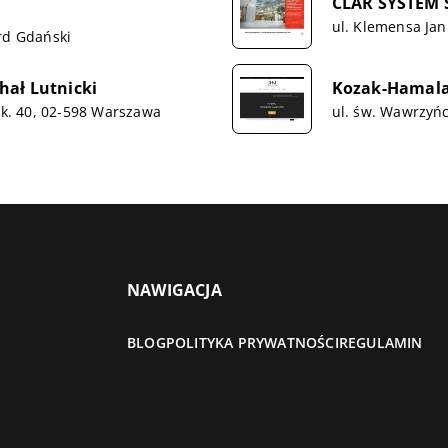
CLAR SYSTEM S
ul. Klemensa Jan
rd Gdański
hał Lutnicki
Kozak-Hamala 
ok. 40, 02-598 Warszawa
ul. św. Wawrzyń
NAWIGACJA
BLOG
POLITYKA PRYWATNOŚCI
REGULAMIN