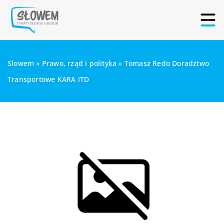
Slowem
»
Prawo, rząd i polityka
»
Tomasz Redo Doradztwo
Transportowe KARA ITD