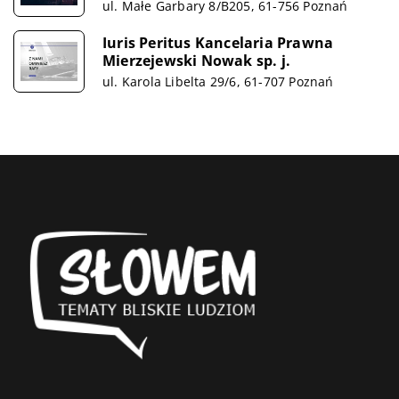
ul. Małe Garbary 8/B205, 61-756 Poznań
Iuris Peritus Kancelaria Prawna
Mierzejewski Nowak sp. j.
ul. Karola Libelta 29/6, 61-707 Poznań