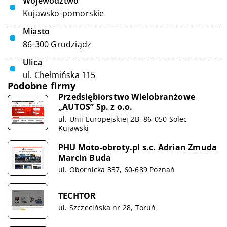
Województwo
Kujawsko-pomorskie
Miasto
86-300 Grudziądz
Ulica
ul. Chełmińska 115
Podobne firmy
Przedsiębiorstwo Wielobranżowe
„AUTOS” Sp. z o.o.
ul. Unii Europejskiej 2B, 86-050 Solec
Kujawski
PHU Moto-obroty.pl s.c. Adrian Zmuda
Marcin Buda
ul. Obornicka 337, 60-689 Poznań
TECHTOR
ul. Szczecińska nr 28, Toruń