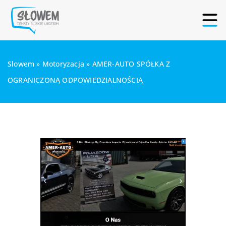
Slowem
»
Motoryzacja
»
AMER-AUTO SPÓŁKA Z
OGRANICZONĄ ODPOWIEDZIALNOŚCIĄ