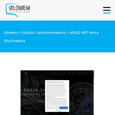
Slowem
»
Sztuka i zainteresowania
»
ANGO ART Anna
Gluchowska