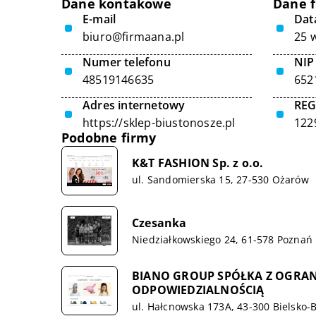
Dane kontakowe
Dane 
E-mail
Data
biuro@firmaana.pl
25 
Numer telefonu
NIP
48519146635
652
Adres internetowy
RE
https://sklep-biustonosze.pl
122
Podobne firmy
K&T FASHION Sp. z o.o.
ul. Sandomierska 15, 27-530 Ożarów
Czesanka
Niedziałkowskiego 24, 61-578 Poznań
BIANO GROUP SPÓŁKA Z OGRA
ODPOWIEDZIALNOŚCIĄ
ul. Hałcnowska 173A, 43-300 Bielsko-B