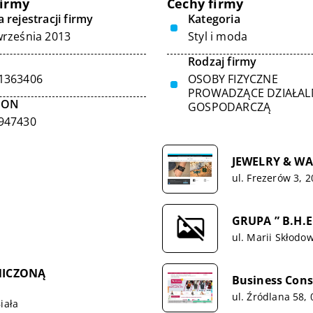
firmy
Cechy firmy
 rejestracji firmy
Kategoria
września 2013
Styl i moda
Rodzaj firmy
1363406
OSOBY FIZYCZNE
PROWADZĄCE DZIAŁA
GON
GOSPODARCZĄ
947430
JEWELRY & WAT
ul. Frezerów 3, 
GRUPA ” B.H.
ul. Marii Skłodo
NICZONĄ
Business Con
ul. Źródlana 58,
iała