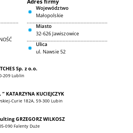
Adres firmy
Województwo
Małopolskie
Miasto
32-626 Jawiszowice
LNOŚĆ
Ulica
ul. Nawsie 52
CHES Sp. z o.o.
20-209 Lublin
E. ” KATARZYNA KUCIEJCZYK
wskiej-Curie 182A, 59-300 Lubin
sulting GRZEGORZ WILKOSZ
 05-090 Falenty Duże