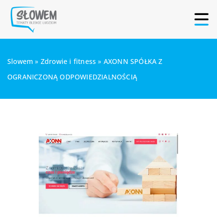
Slowem
»
Zdrowie i fitness
»
AXONN SPÓŁKA Z
OGRANICZONĄ ODPOWIEDZIALNOŚCIĄ