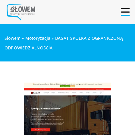
Slowem
»
Motoryzacja
»
BAGAT SPÓŁKA Z OGRANICZONĄ
ODPOWIEDZIALNOŚCIĄ