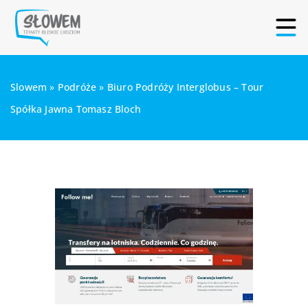
Slowem
»
Podróże
»
Biuro Podróży Interglobus – Tour
Spółka Jawna Tomasz Bloch