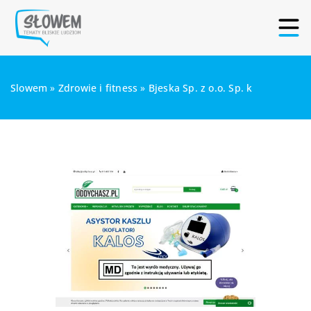
Slowem
»
Zdrowie i fitness
»
Bjeska Sp. z o.o. Sp. k