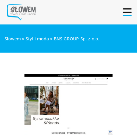
Slowem
»
Styl i moda
»
BNS GROUP Sp. z o.o.