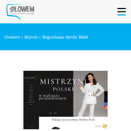
Slowem
»
Biznes
»
Bogusława Herda B&M