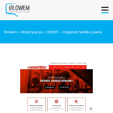
Slowem
»
Motoryzacja
»
CEMOT – Ceglarek Spółka Jawna