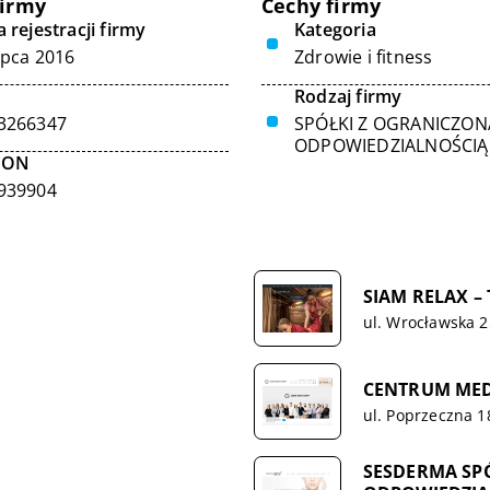
firmy
Cechy firmy
 rejestracji firmy
Kategoria
ipca 2016
Zdrowie i fitness
Rodzaj firmy
3266347
SPÓŁKI Z OGRANICZON
ODPOWIEDZIALNOŚCIĄ
GON
939904
SIAM RELAX – 
ul. Wrocławska 
CENTRUM MED
ul. Poprzeczna 1
SESDERMA SP