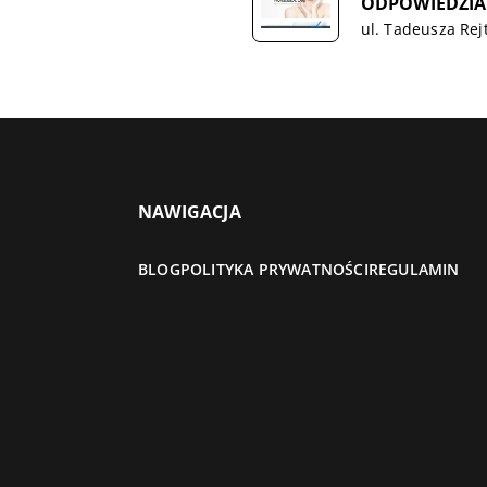
ODPOWIEDZIA
ul. Tadeusza Rej
NAWIGACJA
BLOG
POLITYKA PRYWATNOŚCI
REGULAMIN