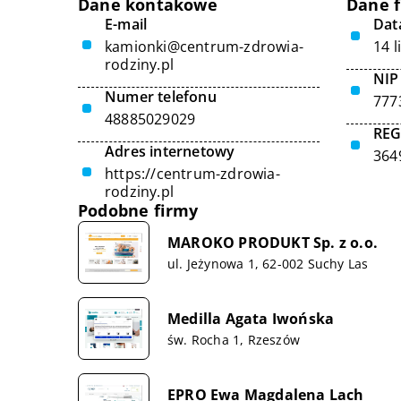
Dane kontakowe
Dane 
E-mail
Data
kamionki@centrum-zdrowia-
14 l
rodziny.pl
NIP
Numer telefonu
777
48885029029
RE
Adres internetowy
364
https://centrum-zdrowia-
rodziny.pl
Podobne firmy
MAROKO PRODUKT Sp. z o.o.
ul. Jeżynowa 1, 62-002 Suchy Las
Medilla Agata Iwońska
św. Rocha 1, Rzeszów
EPRO Ewa Magdalena Lach