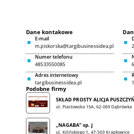
Dane kontakowe
Dan
E-mail
D
m.piskorska@targibusinessidea.pl
Numer telefonu
48533550085
Adres internetowy
targibusinessidea.pl
Podobne firmy
SKŁAD PROSTY ALICJA PUSZCZY
ul. Piastowska 15A, 62-069 Dąbrówka
„NAGABA” sp. j
ul. Kilińskiego 1, 47-303 Krapkowice