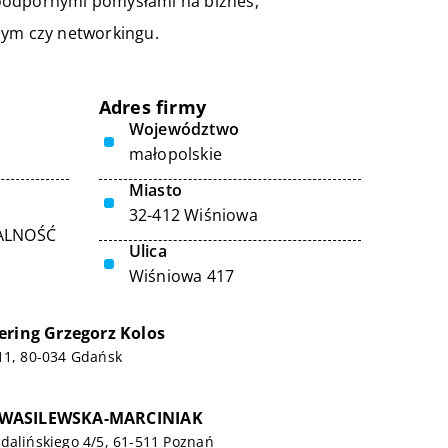
soodpornymi pomysłami na biznes,
nym czy networkingu.
Adres firmy
Województwo
małopolskie
Miasto
32-412 Wiśniowa
ALNOŚĆ
Ulica
Wiśniowa 417
ering Grzegorz Kolos
11, 80-034 Gdańsk
WASILEWSKA-MARCINIAK
dalińskiego 4/5, 61-511 Poznań