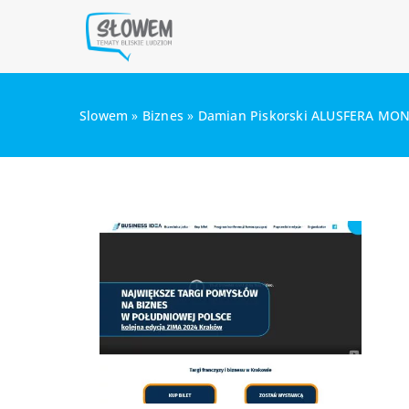
Slowem
»
Biznes
»
Damian Piskorski ALUSFERA MO