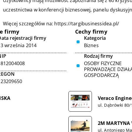
Użytkownicy mają możliwość zapoznania się z 60 kryzy
uczestnictwa w konferencji biznesowej, panelu dyskusyj
Więcej szczegółów na:
https://targibusinessidea.pl/
e firmy
Cechy firmy
ata rejestracji firmy
Kategoria
23 września 2014
Biznes
NIP
Rodzaj firmy
6812004008
OSOBY FIZYCZNE
PROWADZĄCE DZIAŁ
REGON
GOSPODARCZĄ
123209650
ŃSKA
Veraco Engine
ul. Dąbrówki 80/
2M MARTYNA 
ul. Antoniego Ma