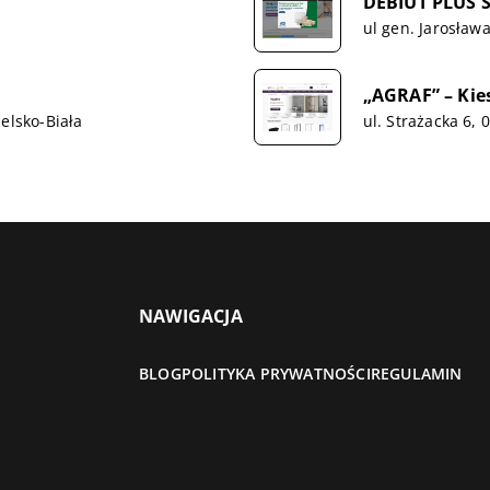
DEBIUT PLUS Sp
ul gen. Jarosław
„AGRAF” – Kie
elsko-Biała
ul. Strażacka 6,
NAWIGACJA
BLOG
POLITYKA PRYWATNOŚCI
REGULAMIN