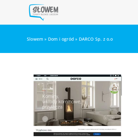
Slowem
»
Dom i ogród
»
DARCO Sp. z o.o