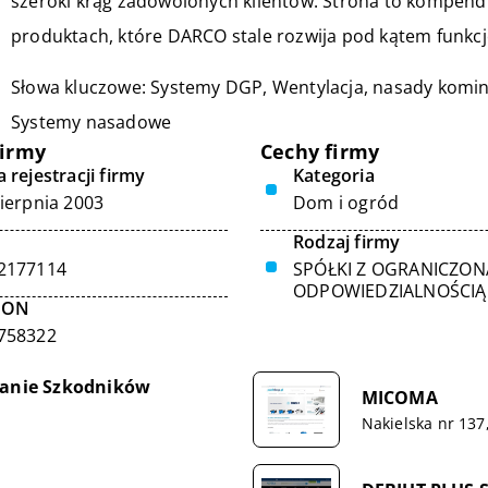
szeroki krąg zadowolonych klientów. Strona to kompend
produktach, które DARCO stale rozwija pod kątem funkcjo
Słowa kluczowe: Systemy DGP, Wentylacja,
nasady komin
Systemy nasadowe
firmy
Cechy firmy
 rejestracji firmy
Kategoria
sierpnia 2003
Dom i ogród
Rodzaj firmy
2177114
SPÓŁKI Z OGRANICZON
ODPOWIEDZIALNOŚCIĄ
GON
758322
zanie Szkodników
MICOMA
Nakielska nr 137