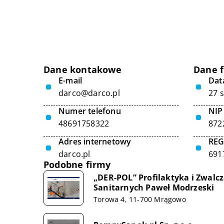
Dane kontakowe
Dane 
E-mail
Data
darco@darco.pl
27 
Numer telefonu
NIP
48691758322
872
Adres internetowy
RE
darco.pl
691
Podobne firmy
„DER-POL” Profilaktyka i Zwalc
Sanitarnych Paweł Modrzeski
Torowa 4, 11-700 Mrągowo