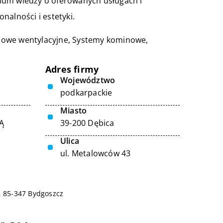
ium wiedzy o oferowanych usługach i
nalności i estetyki.
owe wentylacyjne
, Systemy kominowe,
Adres firmy
Województwo
podkarpackie
Miasto
Ą
39-200 Dębica
Ulica
ul. Metalowców 43
, 85-347 Bydgoszcz