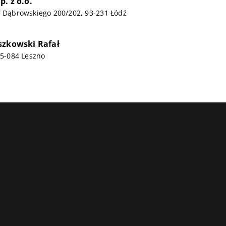
. z o.o.
a Dąbrowskiego 200/202, 93-231 Łódź
szkowski Rafał
 05-084 Leszno