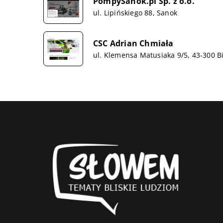
PompySanok.pl Sp. z o.o.
ul. Lipińskiego 88, Sanok
CSC Adrian Chmiała
ul. Klemensa Matusiaka 9/5, 43-300 Bi