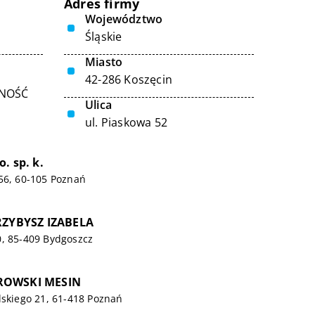
Adres firmy
Województwo
Śląskie
Miasto
42-286 Koszęcin
LNOŚĆ
Ulica
ul. Piaskowa 52
. sp. k.
56, 60-105 Poznań
RZYBYSZ IZABELA
0, 85-409 Bydgoszcz
ROWSKI MESIN
lskiego 21, 61-418 Poznań