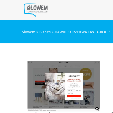
Slowem
»
Biznes
»
DAWID KORZEKWA DWT GROUP