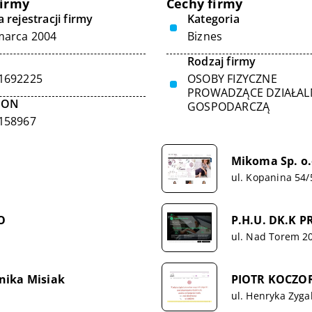
firmy
Cechy firmy
 rejestracji firmy
Kategoria
marca 2004
Biznes
Rodzaj firmy
1692225
OSOBY FIZYCZNE
PROWADZĄCE DZIAŁA
GON
GOSPODARCZĄ
158967
Mikoma Sp. o.o
ul. Kopanina 54/
O
P.H.U. DK.K P
ul. Nad Torem 2
nika Misiak
PIOTR KOCZO
ul. Henryka Zyga