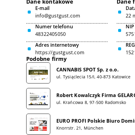
Dane kontakowe
Dane 
E-mail
Data
info@gustgust.com
22 
Numer telefonu
NIP
48322405050
575
Adres internetowy
RE
https://gustgust.com
152
Podobne firmy
CANNABIS SPOT Sp. z o.o.
ul. Tysiąclecia 15/I, 40-873 Katowice
Robert Kowalczyk Firma GELAR
ul. Krańcowa 8, 97-500 Radomsko
EURO PROFI Polskie Biuro Domi
Knorrstr. 21, München