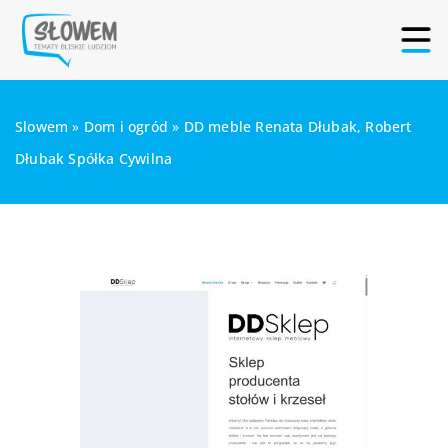
Slowem
»
Dom i ogród
»
DD meble Renata Dłubak, Robert
Dłubak Spółka Cywilna