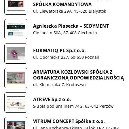
SPÓŁKA KOMANDYTOWA
ul. Elewatorska 29A, 15-620 Białystok
Agnieszka Piasecka – SEDYMENT
Ciechocin 50A, 87-408 Ciechocin
FORMATIQ PL Sp.z o.o.
ul. Obornicka 227, 60-650 Poznań
ARMATURA KOZŁOWSKI SPÓŁKA Z
OGRANICZONĄ ODPOWIEDZIALNOŚCIĄ
ul. Klemczaka 7, Krotoszyn
ATREVE Sp.z o.o.
Słupia pod Bralinem 74G, 63-642 Perzów
VITRUM CONCEPT Spółka z o.o.
ul. Jana Kochanowskiego 39 lok. H-2, 01-864