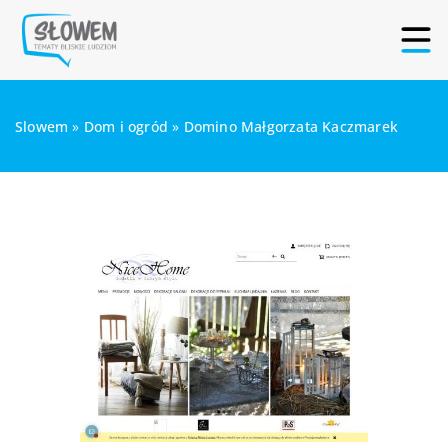
Slowem
»
Dom i ogród
»
Domino Małgorzata Kaczmarek