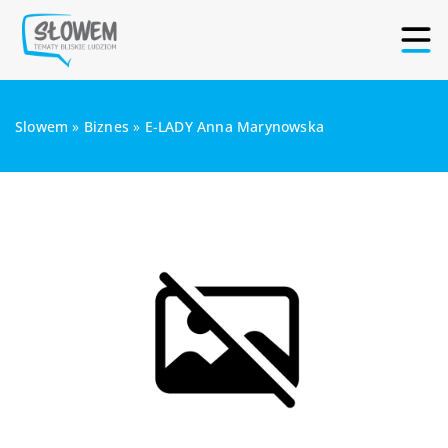
Slowem
»
Biznes
»
E-LADY Anna Marynowska