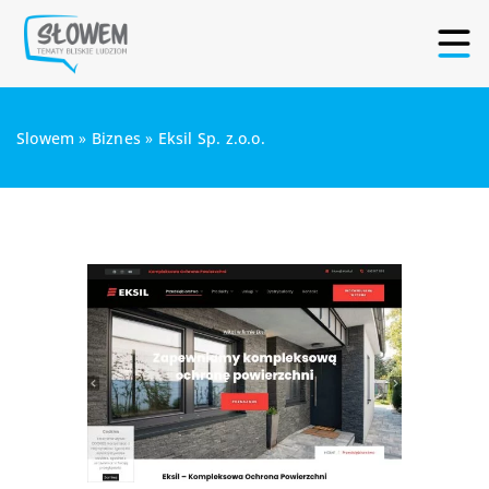
Slowem
»
Biznes
»
Eksil Sp. z.o.o.