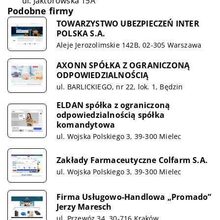
ul. Jaktorowska 15A
Podobne firmy
TOWARZYSTWO UBEZPIECZEŃ INTER
POLSKA S.A.
Aleje Jerozolimskie 142B, 02-305 Warszawa
AXONN SPÓŁKA Z OGRANICZONĄ
ODPOWIEDZIALNOŚCIĄ
ul. BARLICKIEGO, nr 22, lok. 1, Będzin
ELDAN spółka z ograniczoną
odpowiedzialnością spółka
komandytowa
ul. Wojska Polskiego 3, 39-300 Mielec
Zakłady Farmaceutyczne Colfarm S.A.
ul. Wojska Polskiego 3, 39-300 Mielec
Firma Usługowo-Handlowa „Promado”
Jerzy Maresch
ul. Przewóz 34, 30-716 Kraków