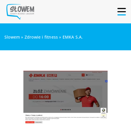
Slowem
»
Zdrowie i fitness
»
EMKA S.A.