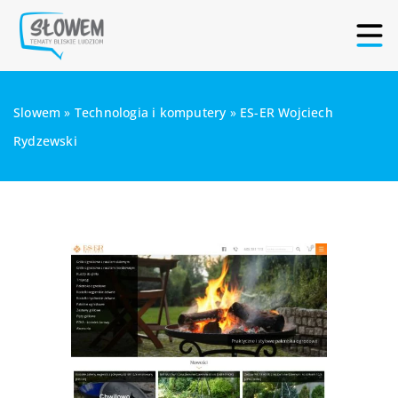
Slowem
»
Technologia i komputery
»
ES-ER Wojciech
Rydzewski