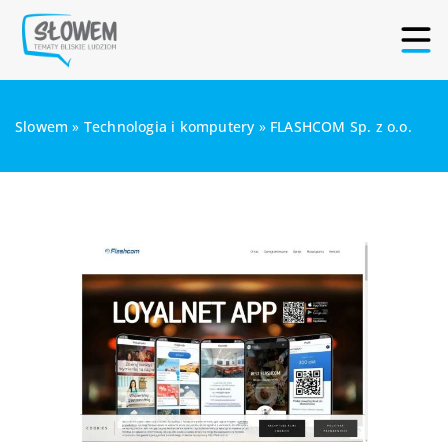
Slowem
»
Technologia i komputery
»
FLASHCOM Sp. z o.o.