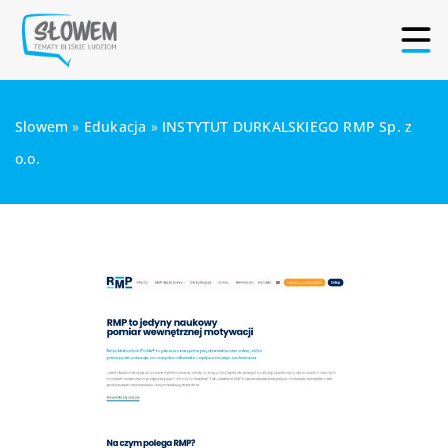
Slowem
»
Edukacja
»
INSTYTUT DURKALSKIEGO RMP Sp. z
o.o.