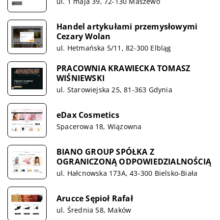
ul. 1 maja 39, 72-130 Maszewo
Handel artykułami przemysłowymi
Cezary Wolan
ul. Hetmańska 5/11, 82-300 Elbląg
PRACOWNIA KRAWIECKA TOMASZ
WIŚNIEWSKI
ul. Starowiejska 25, 81-363 Gdynia
eDax Cosmetics
Spacerowa 18, Wiązowna
BIANO GROUP SPÓŁKA Z
OGRANICZONĄ ODPOWIEDZIALNOŚCIĄ
ul. Hałcnowska 173A, 43-300 Bielsko-Biała
Arucce Sępioł Rafał
ul. Średnia 58, Maków