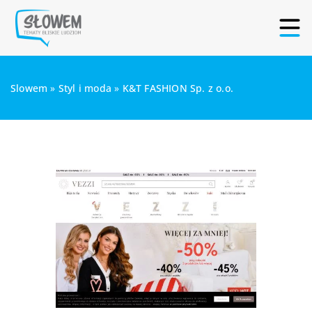
Slowem
»
Styl i moda
»
K&T FASHION Sp. z o.o.