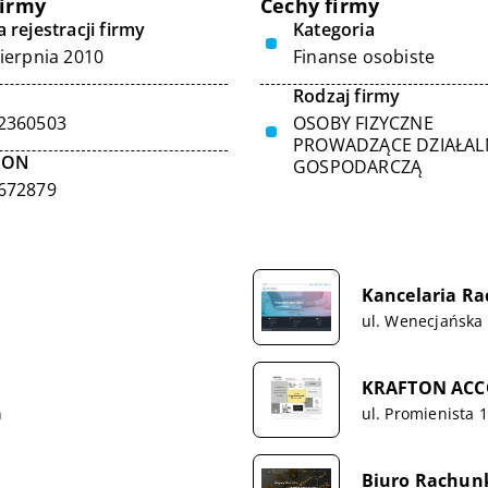
firmy
Cechy firmy
 rejestracji firmy
Kategoria
sierpnia 2010
Finanse osobiste
Rodzaj firmy
2360503
OSOBY FIZYCZNE
PROWADZĄCE DZIAŁA
GON
GOSPODARCZĄ
672879
Kancelaria Ra
ul. Wenecjańska 
KRAFTON ACCOU
n
ul. Promienista 
Biuro Rachun