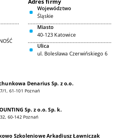
Adres firmy
Województwo
Śląskie
Miasto
40-123 Katowice
LNOŚĆ
Ulica
ul. Bolesława Czerwińskiego 6
chunkowa Denarius Sp. z o.o.
7/1, 61-101 Poznań
NTING Sp. z o.o. Sp. k.
132, 60-142 Poznań
kowo Szkoleniowe Arkadiusz Ławniczak