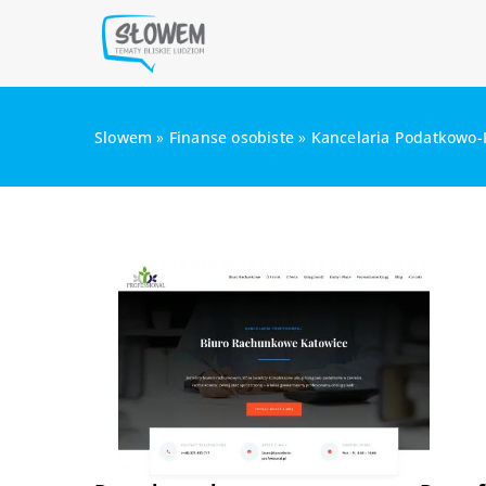
Slowem
»
Finanse osobiste
»
Kancelaria Podatkowo-K