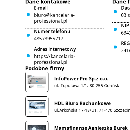
Dane kontakowe
Dane 
E-mail
Data
biuro@kancelaria-
03 
professional.pl
NIP
Numer telefonu
634
48573955717
RE
Adres internetowy
241
https://kancelaria-
professional.pl
Podobne firmy
InfoPower Pro Sp.z o.o.
ul. Topolowa 1/1, 80-255 Gdańsk
HDL Biuro Rachunkowe
ul.Arkońska 17-18/U1, 71-470 Szczeci
Mamafinanse Agnieszka Burek