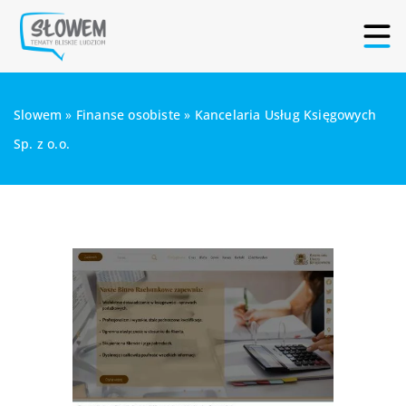
Slowem
»
Finanse osobiste
»
Kancelaria Usług Księgowych
Sp. z o.o.