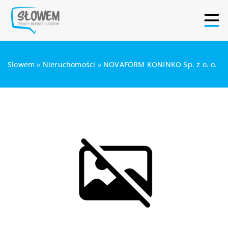
Slowem
»
Nieruchomości
»
NOVAFORM KONINKO Sp. z o. o.