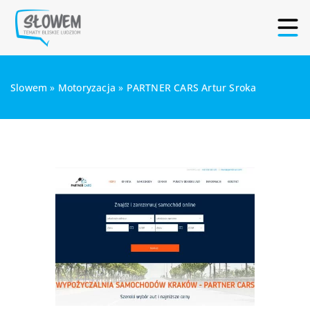
Slowem
»
Motoryzacja
»
PARTNER CARS Artur Sroka