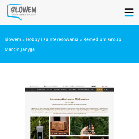
Slowem
»
Hobby i zainteresowania
»
Remedium Group
Marcin Janyga