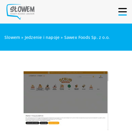
Slowem
»
Jedzenie i napoje
»
Sawex Foods Sp. z o.o.