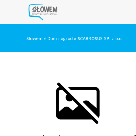
Slowem
»
Dom i ogród
»
SCABROSUS SP. z o.o.