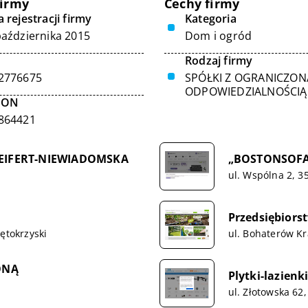
firmy
Cechy firmy
 rejestracji firmy
Kategoria
października 2015
Dom i ogród
Rodzaj firmy
2776675
SPÓŁKI Z OGRANICZON
ODPOWIEDZIALNOŚCIĄ
GON
864421
EIFERT-NIEWIADOMSKA
„BOSTONSOFA
ul. Wspólna 2, 3
Przedsiębior
ętokrzyski
ul. Bohaterów K
ONĄ
Plytki-lazienki
ul. Złotowska 62