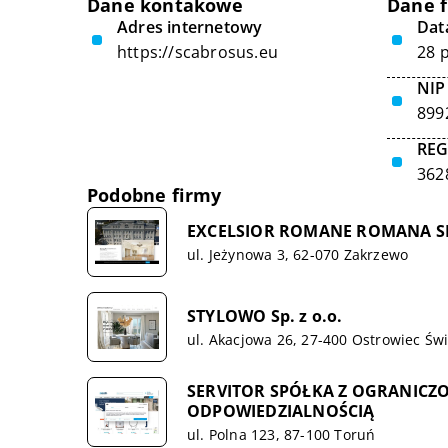
Dane kontakowe
Dane 
Adres internetowy
Data
https://scabrosus.eu
28 
NIP
899
RE
362
Podobne firmy
EXCELSIOR ROMANE ROMANA S
ul. Jeżynowa 3, 62-070 Zakrzewo
STYLOWO Sp. z o.o.
ul. Akacjowa 26, 27-400 Ostrowiec Świ
SERVITOR SPÓŁKA Z OGRANICZ
ODPOWIEDZIALNOŚCIĄ
ul. Polna 123, 87-100 Toruń