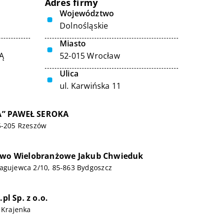
Adres firmy
Województwo
Dolnośląskie
Miasto
Ą
52-015 Wrocław
Ulica
ul. Karwińska 11
” PAWEŁ SEROKA
5-205 Rzeszów
stwo Wielobranżowe Jakub Chwieduk
ragujewca 2/10, 85-863 Bydgoszcz
.pl Sp. z o.o.
, Krajenka