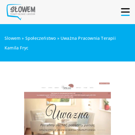
Slowem
»
Społeczeństwo
»
Uważna Pracownia Terapii
Kamila Fryc