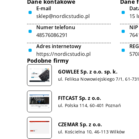
Dane kontakowe
Dane 
E-mail
Data
sklep@nordicstudio.pl
15 
Numer telefonu
NIP
48576086291
764
Adres internetowy
RE
https://nordicstudio.pl
570
Podobne firmy
GOWLEE Sp. z o.o. sp. k.
ul. Feliksa Nowowiejskiego 7/1, 61-73
FITCAST Sp. z o.o.
ul. Polska 114, 60-401 Poznań
CZEMAR Sp. z o.o.
ul. Kościelna 10, 46-113 Wilków