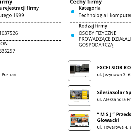
firmy
Cechy firmy
 rejestracji firmy
Kategoria
lutego 1999
Technologia i kompute
Rodzaj firmy
1037526
OSOBY FIZYCZNE
PROWADZĄCE DZIAŁA
GON
GOSPODARCZĄ
836257
EXCELSIOR R
1 Poznań
ul. Jeżynowa 3, 
SilesiaSolar Sp
ul. Aleksandra F
” M S J ” Prz
Głowacki
ul. Towarowa 4,