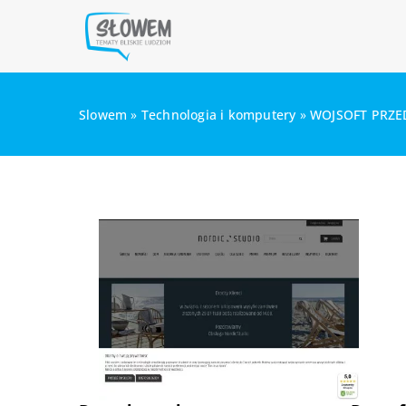
Slowem
»
Technologia i komputery
»
WOJSOFT PRZE