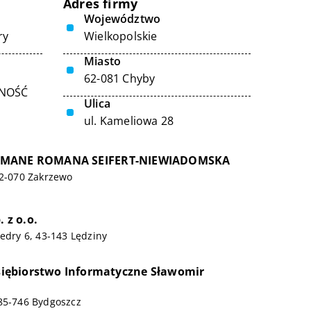
Adres firmy
Województwo
ry
Wielkopolskie
Miasto
62-081 Chyby
LNOŚĆ
Ulica
ul. Kameliowa 28
OMANE ROMANA SEIFERT-NIEWIADOMSKA
62-070 Zakrzewo
. z o.o.
redry 6, 43-143 Lędziny
edsiębiorstwo Informatyczne Sławomir
 85-746 Bydgoszcz