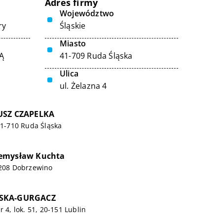
Adres firmy
Województwo
ry
Śląskie
Miasto
Ą
41-709 Ruda Śląska
Ulica
ul. Żelazna 4
USZ CZAPELKA
 41-710 Ruda Śląska
emysław Kuchta
-208 Dobrzewino
SKA-GURGACZ
r 4, lok. 51, 20-151 Lublin