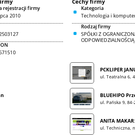
firmy
Cechy firmy
 rejestracji firmy
Kategoria
ipca 2010
Technologia i kompute
Rodzaj firmy
2503127
SPÓŁKI Z OGRANICZON
ODPOWIEDZIALNOŚCIĄ
GON
671510
PCKLIPER JAN
ul. Teatralna 6,
an
BLUEHIPO Prz
ul. Pańska 9, 84
ANITA MAKAR
ul. Techniczna, n