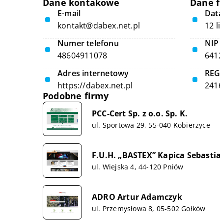
Dane kontakowe
Dane 
E-mail
Data
kontakt@dabex.net.pl
12 l
Numer telefonu
NIP
48604911078
641
Adres internetowy
RE
https://dabex.net.pl
241
Podobne firmy
PCC-Cert Sp. z o.o. Sp. K.
ul. Sportowa 29, 55-040 Kobierzyce
F.U.H. „BASTEX” Kapica Sebasti
ul. Wiejska 4, 44-120 Pniów
ADRO Artur Adamczyk
ul. Przemysłowa 8, 05-502 Gołków