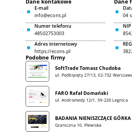
Dane kontakowe
Dane 
E-mail
Data
info@econs.pl
04 
Numer telefonu
NIP
48502753003
854
Adres internetowy
RE
https://econs.pl
382
Podobne firmy
SoftTrade Tomasz Chudoba
ul. Podbipięty 27/13, 02-732 Warszaw
FARO Rafał Domański
ul. Andromedy 12/1, 59-220 Legnica
BADANIA NIENISZCZĄCE GÓRKA
Graniczna 10, Plewiska