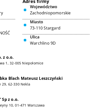
Adres firmy
Województwo
ry
Zachodniopomorskie
Miasto
73-110 Stargard
LNOŚĆ
Ulica
Warchlino 9D
 z o.o.
owa 1, 32-005 Niepołomice
bka Blach Mateusz Leszczyński
 29, 62-330 Nekla
 Sp z o.o.
Deyny 10, 01-471 Warszawa