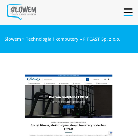
Slowem
»
Technologia i komputery
»
FITCAST Sp. z o.o.