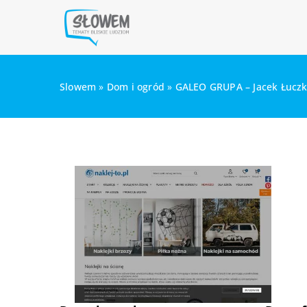
Slowem
»
Dom i ogród
»
GALEO GRUPA – Jacek Łucz