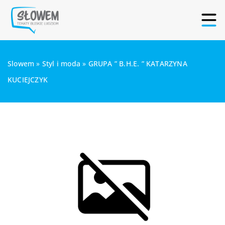
Slowem
»
Styl i moda
»
GRUPA ” B.H.E. ” KATARZYNA
KUCIEJCZYK