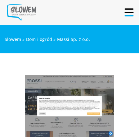
Slowem
»
Dom i ogród
»
Massi Sp. z o.o.