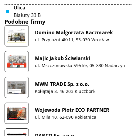
Ulica
Białuty 33 B
Podobne firmy
Domino Małgorzata Kaczmarek
ul. Przyjaźni 4K/11, 53-030 Wrocław
Majic Jakub Ściwiarski
ul. Mszczonowska 59/d/e, 05-830 Nadarzyn
MWM TRADE Sp. z o.o.
Kołłątaja 8, 46-203 Kluczbork
Wojewoda Piotr ECO PARTNER
ul. Miła 10, 62-090 Rokietnica
DARCO Sp. z o.o