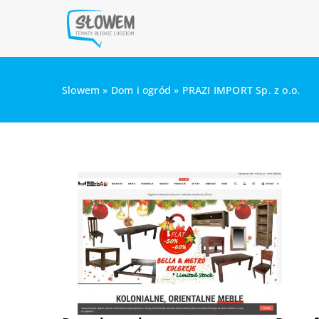
Slowem
»
Dom i ogród
»
PRAZI IMPORT Sp. z o.o.