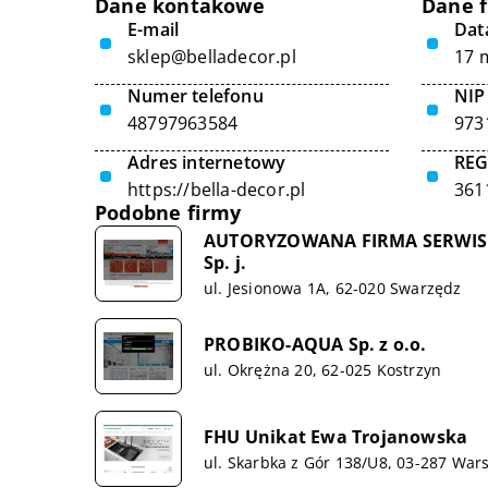
Dane kontakowe
Dane 
E-mail
Data
sklep@belladecor.pl
17 
Numer telefonu
NIP
48797963584
973
Adres internetowy
RE
https://bella-decor.pl
361
Podobne firmy
AUTORYZOWANA FIRMA SERWISO
Sp. j.
ul. Jesionowa 1A, 62-020 Swarzędz
PROBIKO-AQUA Sp. z o.o.
ul. Okrężna 20, 62-025 Kostrzyn
FHU Unikat Ewa Trojanowska
ul. Skarbka z Gór 138/U8, 03-287 War