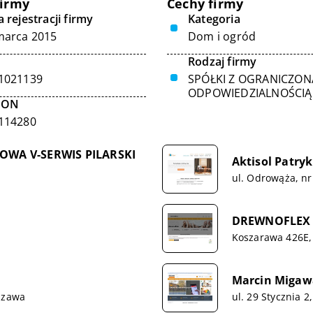
firmy
Cechy firmy
 rejestracji firmy
Kategoria
marca 2015
Dom i ogród
Rodzaj firmy
1021139
SPÓŁKI Z OGRANICZON
ODPOWIEDZIALNOŚCIĄ
GON
114280
WA V-SERWIS PILARSKI
Aktisol Patry
ul. Odrowąża, nr
DREWNOFLEX M
Koszarawa 426E,
Marcin Migaw
szawa
ul. 29 Stycznia 