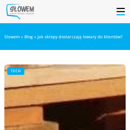
Slowem
»
Blog
»
Jak sklepy dostarczają towary do klientów?
TECH