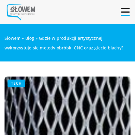
Slowem
»
Blog
»
Gdzie w produkcji artystycznej
wykorzystuje się metody obróbki CNC oraz gięcie blachy?
TECH