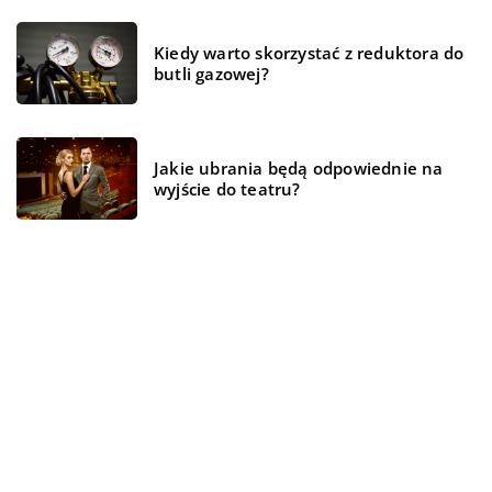
Kiedy warto skorzystać z reduktora do
butli gazowej?
Jakie ubrania będą odpowiednie na
wyjście do teatru?
REKOMENDOWANE
TECH
TECH
WSZYSTKO WOKÓŁ DOMU