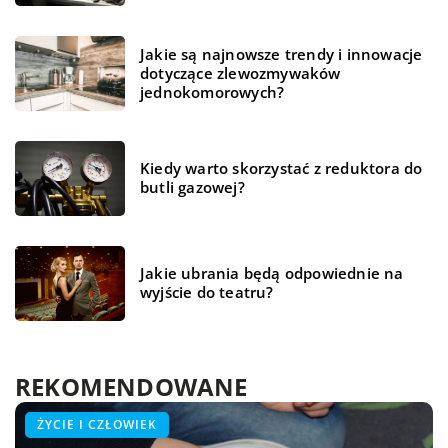
Jakie są najnowsze trendy i innowacje
dotyczące zlewozmywaków
jednokomorowych?
Kiedy warto skorzystać z reduktora do
butli gazowej?
Jakie ubrania będą odpowiednie na
wyjście do teatru?
REKOMENDOWANE
HOBBY - PODRÓŻE - SPORT
ŻYCIE I CZŁOWIEK
ŻYCIE I CZŁOWIEK