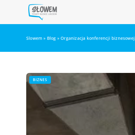
Slowem
»
Blog
»
Organizacja konferencji biznesowe
BIZNES