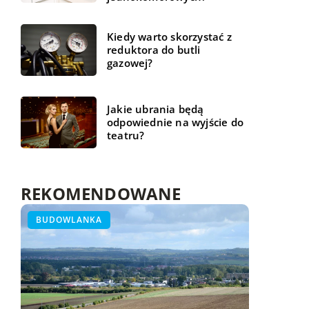
Kiedy warto skorzystać z
reduktora do butli
gazowej?
Jakie ubrania będą
odpowiednie na wyjście do
teatru?
REKOMENDOWANE
ŻYCIE I CZŁOWIEK
BUDOWLANKA
ZDROWIE