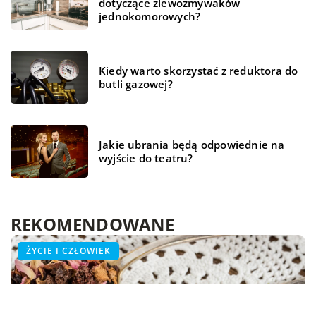
dotyczące zlewozmywaków
jednokomorowych?
Kiedy warto skorzystać z reduktora do
butli gazowej?
Jakie ubrania będą odpowiednie na
wyjście do teatru?
REKOMENDOWANE
HOBBY - PODRÓŻE - SPORT
ŻYCIE I CZŁOWIEK
ŻYCIE I CZŁOWIEK