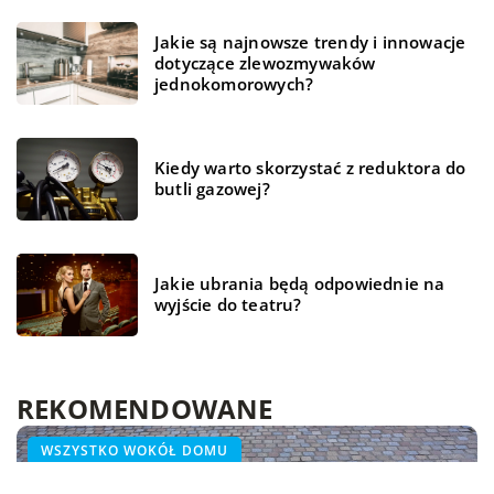
Jakie są najnowsze trendy i innowacje
dotyczące zlewozmywaków
jednokomorowych?
Kiedy warto skorzystać z reduktora do
butli gazowej?
Jakie ubrania będą odpowiednie na
wyjście do teatru?
REKOMENDOWANE
BIZNES
ŻYCIE I CZŁOWIEK
WSZYSTKO WOKÓŁ DOMU